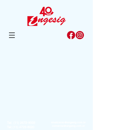
Tel:
(11) 2672-9033
sinalizacao@engesig.com.br
comercial@engesig.com.br
Tel:
(11) 4723-8020