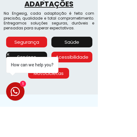
ADAPTAÇÕES
Na Engesig, cada adaptação é feita com
precisão, qualidade e total comprometimento.
Entregamos soluções seguras, duráveis e
pensadas para superar expectativas.
Segurança
Saúde
Serviços
Acessibilidade
How can we help you?
Motocicletas
1
Tel:
(11) 2672-9033
sinalizacao@engesig.com.br
comercial@engesig.com.br
Tel:
(11) 4723-8020
Whats:
(11) 98674-2065