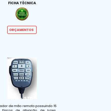
FICHA TÉCNICA
ORÇAMENTOS
H15 - STD
lador de mão remoto possuindo 15
 físicos de ativação de luzes,