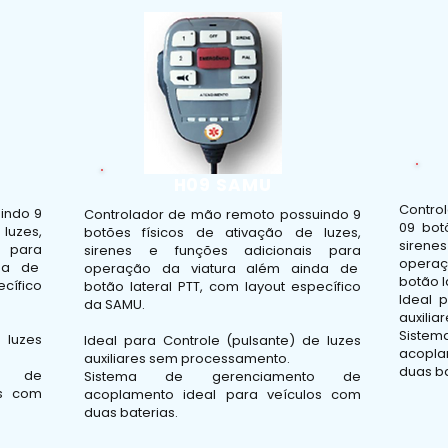
H09 SAMU
Contro
indo 9
Controlador de mão remoto possuindo 9
09 bot
luzes,
botões físicos de ativação de luzes,
siren
s para
sirenes e funções adicionais para
opera
nda de
operação da viatura além ainda de
botão l
ecífico
botão lateral PTT, com layout específico
Ideal 
da SAMU.
auxili
Sist
 luzes
Ideal para Controle (pulsante) de luzes
acopla
auxiliares sem processamento.
duas ba
to de
Sistema de gerenciamento de
os com
acoplamento ideal para veículos com
duas baterias.