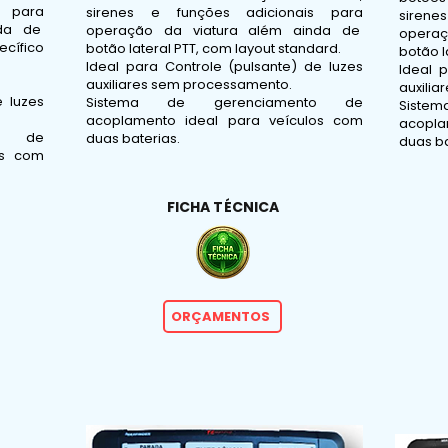
s para
sirenes e funções adicionais para
siren
nda de
operação da viatura além ainda de
opera
ecífico
botão lateral PTT, com layout standard.
botão l
Ideal para Controle (pulsante) de luzes
Ideal 
auxiliares sem processamento.
auxili
e luzes
Sistema de gerenciamento de
Sist
acoplamento ideal para veículos com
acopla
to de
duas baterias.
duas ba
os com
FICHA TÉCNICA
ORÇAMENTOS