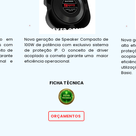
SPEAKER CSM100
ção em
Nova geração de Speaker Compacto de
Nova g
os com
100W de potência com exclusivo sistema
alta ef
ito de
de proteção IP. O conceito de driver
prote
arante
acoplado a corneta garante uma maior
acopla
onal e
eficiência operacional.
eficiê
utiliz
Basic.
FICHA TÉCNICA
ORÇAMENTOS