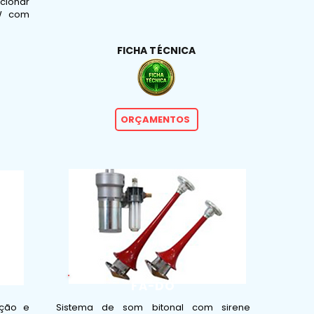
cionar
0W com
FICHA TÉCNICA
ORÇAMENTOS
FÁ-DÓ
ição e
Sistema de som bitonal com sirene