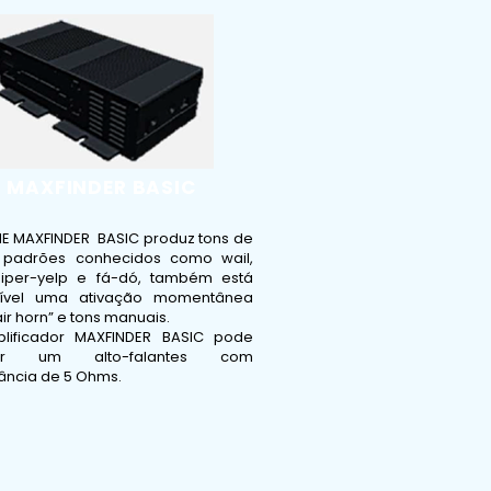
MAXFINDER BASIC
NE MAXFINDER BASIC produz tons de
e padrões conhecidos como wail,
hiper-yelp e fá-dó, também está
nível uma ativação momentânea
ir horn” e tons manuais.
lificador MAXFINDER BASIC pode
nar um alto-falantes com
ncia de 5 Ohms.