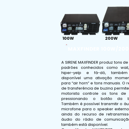
100W
200W
MAXFINDER 100W/20
A SIRENE MAXFINDER produz tons de
padrões conhecidos como wail,
hiper-yelp e fá-dó, também
disponível uma ativação mome
para “air horn” e tons manuais. O 
de transferência de buzina permit
motorista controle os tons de 
pressionando o botão da bu
Também é possível transmitir o áu
microfone para o speaker externo
ainda do recurso de retransmis
áudio do rádio de comunicaç
também está disponível.