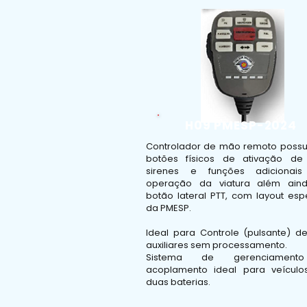
H09 PMESP-2024
Controlador de mão remoto possu
botões físicos de ativação de 
sirenes e funções adicionai
operação da viatura além ai
botão lateral PTT, com layout esp
da PMESP.
Ideal para Controle (pulsante) de
auxiliares sem processamento.
Sistema de gerenciamen
acoplamento ideal para veícul
duas baterias.