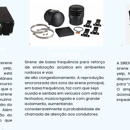
SIRENE DE BAIXA
0W
FREQUÊNCIA
Sirene de baixa frequência para reforço
 sirene
A SIRE
de sinalização acústica em ambientes
 yelp,
siren
ruidosos e vias
 está
yelp, 
de alto congestionamento. A reprodução
ntânea
dispo
sincronizada dos sons da sirene principal,
recurso
para “a
em baixa frequência, faz com que seja
e que o
O amp
ouvida e sentida em veículos com vidros
sirene
acio
fechados, música ligada e com grande
zina.
impedâ
isolamento, aumentando
dio do
consideravelmente a probabilidade de
. Além
chamada de atenção aos condutores.
são do
ão que