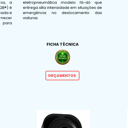
ros, a
eletropneumática modelo fá-dó que
2B®) é
entrega alta intensidade em situações de
cada e
emergência no deslocamento das
necer
viaturas.
 para
FICHA TÉCNICA
ORÇAMENTOS