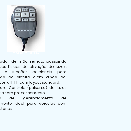
H09 - STD
lador de mão remoto possuindo
ões físicos de ativação de luzes,
es e funções adicionais para
ção da viatura além ainda de
ateral PTT, com layout standard.
para Controle (pulsante) de luzes
ares sem processamento.
ema de gerenciamento de
mento ideal para veículos com
terias.