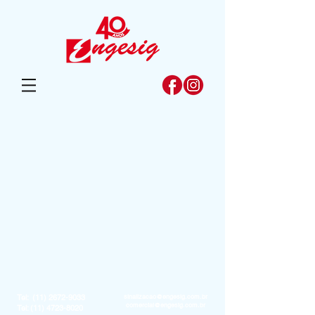
Tel:
(11) 2672-9033
sinalizacao@engesig.com.br
comercial@engesig.com.br
Tel:
(11) 4723-8020