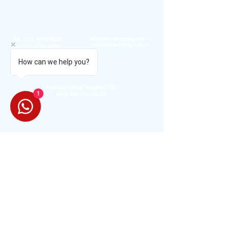
Tel:
(11) 2672-9033
sinalizacao@engesig.com.br
comercial@engesig.com.br
Tel:
(11) 4723-8020
Whats:
(11) 98674-2065
How can we help you?
Avenida Katsuji Kitaguchi 351
1
Mogi das Cruzes/SP
Políticas de Privacidade