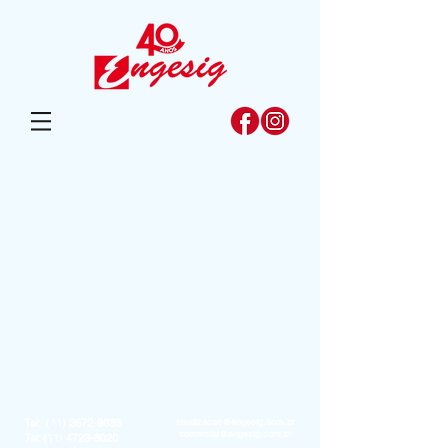
Tel:
(11) 2672-9033
sinalizacao@engesig.com.br
comercial@engesig.com.br
Tel:
(11) 4723-8020