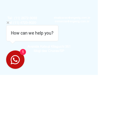
Tel:
(11) 2672-9033
sinalizacao@engesig.com.br
comercial@engesig.com.br
Tel:
(11) 4723-8020
Whats:
(11) 98674-2065
How can we help you?
Avenida Katsuji Kitaguchi 351
Mogi das Cruzes/SP
1
Políticas de Privacidade